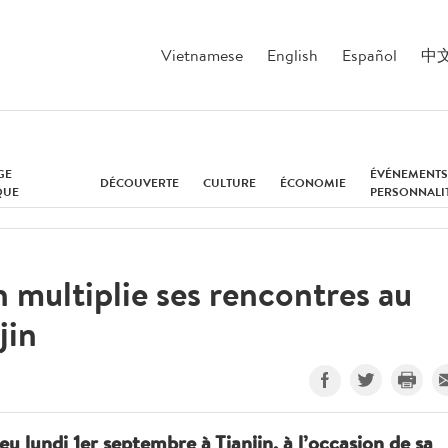
Vietnamese
English
Español
中
GE
ÉVÉNEMENTS
DÉCOUVERTE
CULTURE
ÉCONOMIE
QUE
PERSONNALI
multiplie ses rencontres au
jin
 lundi 1er septembre à Tianjin, à l’occasion de sa