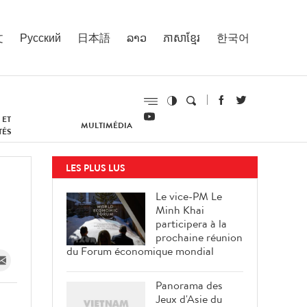
文
Русский
日本語
ລາວ
ភាសាខ្មែរ
한국어
 ET
MULTIMÉDIA
TÉS
LES PLUS LUS
Le vice-PM Le
Minh Khai
participera à la
prochaine réunion
du Forum économique mondial
Panorama des
Jeux d'Asie du