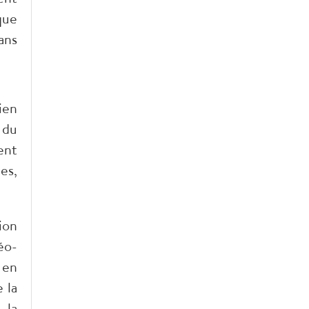
que
ans
ien
 du
ent
es,
ion
éo-
 en
 la
 la