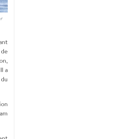
r
ant
 de
on,
Il a
 du
ion
ham
ent