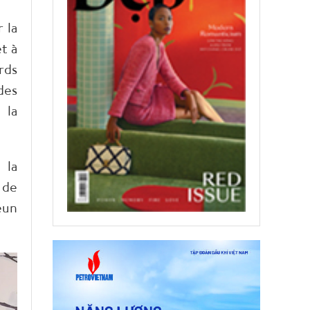
 la
t à
rds
des
 la
 la
 de
eun