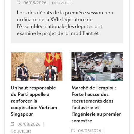
06/08/2026
NOUVELLES
Lors des débats de la première session non
ordinaire de la XVIe législature de
l’Assemblée nationale, les députés ont
examiné le projet de loi modifiant et
complétant la Loi sur les travailleurs
vietnamiens employés à l’étranger sous
contrat. Ils ont proposé plusieurs mesures
visant à renforcer la gestion de l’État, à
lutter contre les fraudes et à mieux
protéger les droits et les intérêts légitimes
des travailleurs.
Un haut responsable
Marché de l'emploi :
du Parti appelle à
Forte hausse des
renforcer la
recrutements dans
coopération Vietnam-
l'industrie et
Singapour
l'ingénierie au premier
semestre
06/08/2026
06/08/2026
NOUVELLES