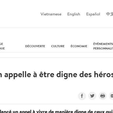
Vietnamese
English
Español
中
GE
ÉVÉNEMENTS
DÉCOUVERTE
CULTURE
ÉCONOMIE
QUE
PERSONNALI
appelle à être digne des héro
ancé un appel à vivre de manière digne de ceux qui