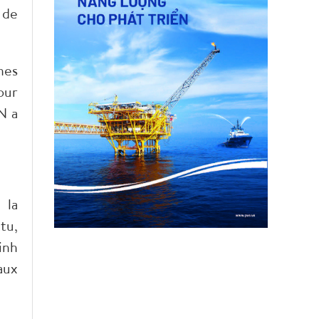
 de
nes
our
N a
 la
tu,
inh
aux