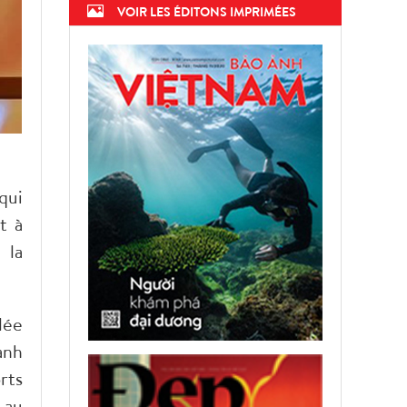
VOIR LES ÉDITONS IMPRIMÉES
qui
t à
 la
lée
anh
rts
 au