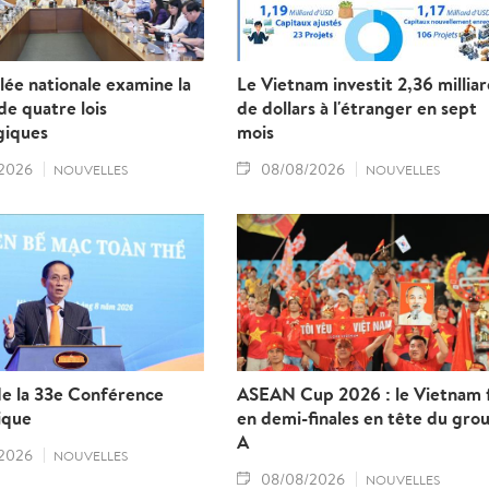
ée nationale examine la
Le Vietnam investit 2,36 millia
e quatre lois
de dollars à l'étranger en sept
giques
mois
2026
08/08/2026
NOUVELLES
NOUVELLES
de la 33e Conférence
ASEAN Cup 2026 : le Vietnam f
ique
en demi-finales en tête du gro
A
2026
NOUVELLES
08/08/2026
NOUVELLES