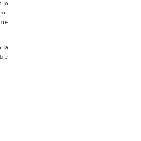
 la
eur
une
 la
tre