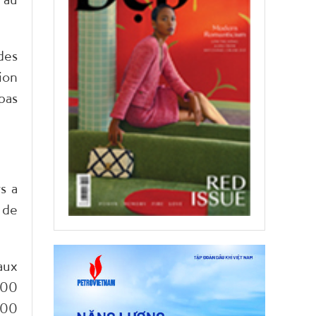
des
ion
pas
s a
 de
aux
700
900