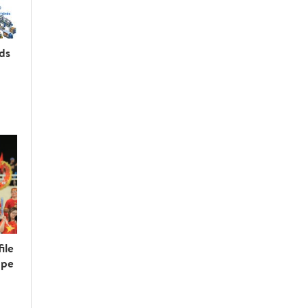
rds
ile
upe