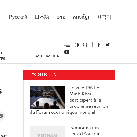
文
Русский
日本語
ລາວ
ភាសាខ្មែរ
한국어
 ET
MULTIMÉDIA
TÉS
LES PLUS LUS
s
Le vice-PM Le
Minh Khai
participera à la
prochaine réunion
du Forum économique mondial
Panorama des
Jeux d'Asie du
 se