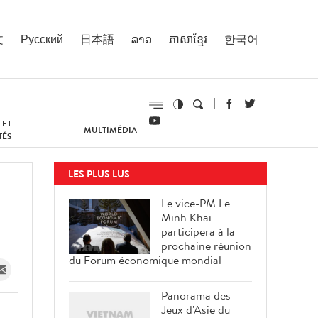
文
Русский
日本語
ລາວ
ភាសាខ្មែរ
한국어
 ET
MULTIMÉDIA
TÉS
LES PLUS LUS
Le vice-PM Le
Minh Khai
participera à la
prochaine réunion
du Forum économique mondial
Panorama des
Jeux d'Asie du