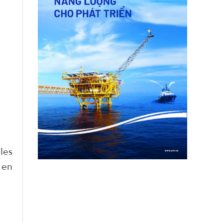
les
 en