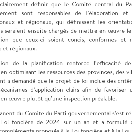
 clairement définir que le Comité central du Par
nement sont responsables de l’élaboration et
onaux et régionaux, qui définissent les orientati
ités seraient ensuite chargés de mettre en œuvre le
ition que ceux-ci soient concis, conformes et 
x et régionaux.
ion de la planification renforce l’efficacité de
 en optimisant les ressources des provinces, des vil
t a demandé que le projet de loi inclue des critèr
anismes d’application clairs afin de favoriser 
 en œuvre plutôt qu’une inspection préalable.
manent du Comité du Parti gouvernemental s’est ré
 Loi foncière de 2024 sur un an et a formulé 
mpléments proposés à la Loi foncière et à la Loi 