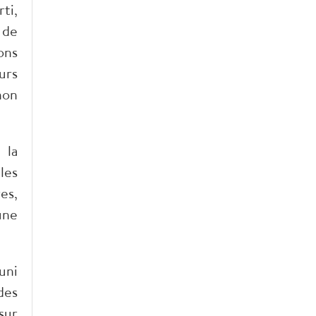
ti,
 de
ons
urs
non
 la
les
es,
une
uni
des
sur