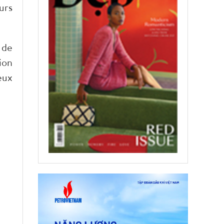
urs
 de
ion
eux