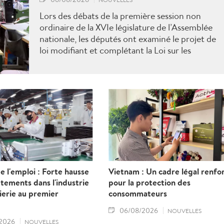
Lors des débats de la première session non
ordinaire de la XVIe législature de l’Assemblée
nationale, les députés ont examiné le projet de
loi modifiant et complétant la Loi sur les
travailleurs vietnamiens employés à l’étranger
sous contrat. Ils ont proposé plusieurs mesures
visant à renforcer la gestion de l’État, à lutter
contre les fraudes et à mieux protéger les droits
et les intérêts légitimes des travailleurs.
 l'emploi : Forte hausse
Vietnam : Un cadre légal renfo
tements dans l'industrie
pour la protection des
nierie au premier
consommateurs
06/08/2026
NOUVELLES
2026
NOUVELLES