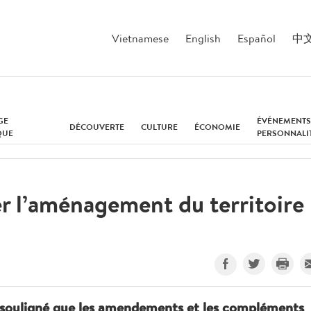
Vietnamese
English
Español
中
GE
ÉVÉNEMENTS
DÉCOUVERTE
CULTURE
ÉCONOMIE
QUE
PERSONNALI
r l’aménagement du territoire
souligné que les amendements et les compléments