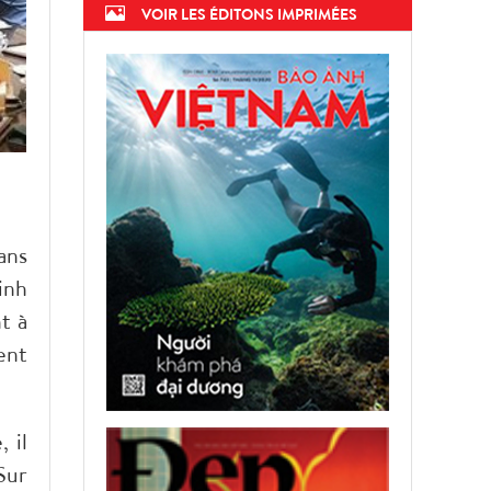
VOIR LES ÉDITONS IMPRIMÉES
ans
inh
t à
ent
 il
Sur