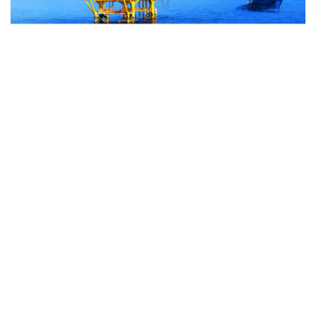
Fournisseur du contenu internet: l’Agence vietnamienne
d’information (AVI)
ISSN : 1606 - 0261
Permis de publication: 137/GP-BTTTT délivré le 17 mars 2022
par le ministère de l’Information et de la Communication