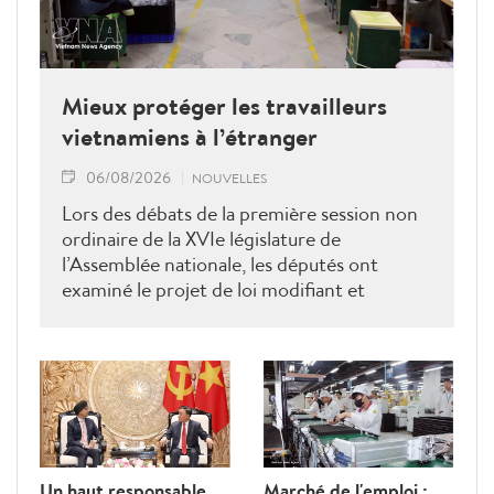
Mieux protéger les travailleurs
vietnamiens à l’étranger
06/08/2026
NOUVELLES
Lors des débats de la première session non
ordinaire de la XVIe législature de
l’Assemblée nationale, les députés ont
examiné le projet de loi modifiant et
complétant la Loi sur les travailleurs
vietnamiens employés à l’étranger sous
contrat. Ils ont proposé plusieurs mesures
visant à renforcer la gestion de l’État, à
lutter contre les fraudes et à mieux
protéger les droits et les intérêts légitimes
des travailleurs.
Un haut responsable
Marché de l'emploi :