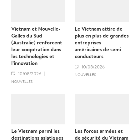
sécurité et des échanges entre les peuples, a
déclaré le ministre néo-zélandais des
Affaires étrangères, Winston Peters.
Vietnam et Nouvelle-
Le Vietnam attire de
Galles du Sud
plus en plus de grandes
(Australie) renforcent
entreprises
leur coopération dans
américaines de semi-
les technologies et
conducteurs
l’innovation
10/08/2026
10/08/2026
NOUVELLES
NOUVELLES
Le Vietnam parmi les
Les forces armées et
destinations asiatiques
de sécurité du Vietnam