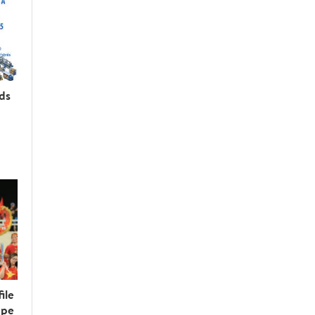
rds
ile
upe