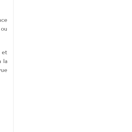
nce
 ou
 et
 la
vue