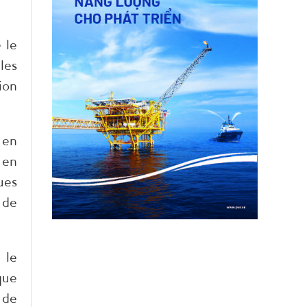
 le
les
ion
 en
 en
ues
 de
 le
que
 de