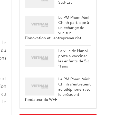
Sud-Est
Le PM Pham Minh
Chinh participe à
un échange de
vue sur
l'innovation et l'entrepreneuriat
 le
 du
La ville de Hanoi
prête à vacciner
ons
les enfants de 5 à
11 ans
ent
Le PM Pham Minh
Chinh s’entretient
ion
au téléphone avec
 au
le président
fondateur du WEF
 le