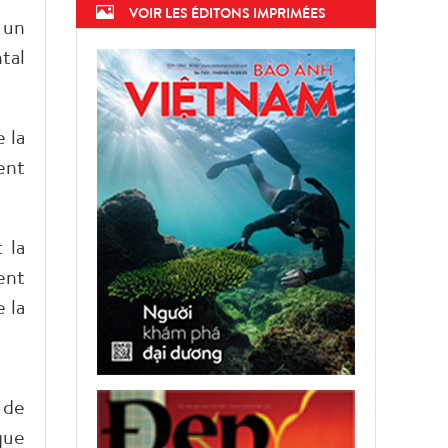
VOIR LES ÉDITONS IMPRIMÉES
 un
tal
 la
ent
 la
ent
 la
 de
que