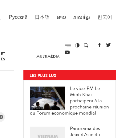
文
Русский
日本語
ລາວ
ភាសាខ្មែរ
한국어
 ET
MULTIMÉDIA
TÉS
LES PLUS LUS
Le vice-PM Le
Minh Khai
participera à la
prochaine réunion
du Forum économique mondial
Panorama des
Jeux d'Asie du