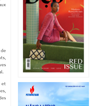
aux
A
 de
ts,
ves
l.
 et
es,
des