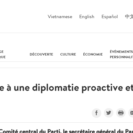
Vietnamese
English
Español
中
GE
ÉVÉNEMENTS
DÉCOUVERTE
CULTURE
ÉCONOMIE
QUE
PERSONNALI
le à une diplomatie proactive e
omité central du Parti, le secrétaire général du Par