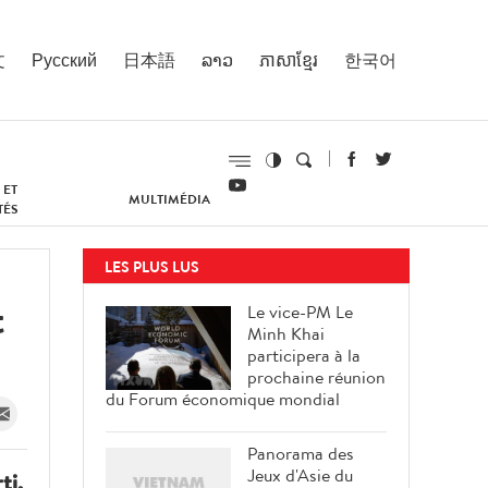
文
Русский
日本語
ລາວ
ភាសាខ្មែរ
한국어
 ET
MULTIMÉDIA
TÉS
LES PLUS LUS
t
Le vice-PM Le
Minh Khai
participera à la
prochaine réunion
du Forum économique mondial
Panorama des
Jeux d'Asie du
ti,