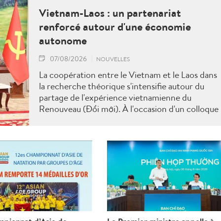
Vietnam-Laos : un partenariat
renforcé autour d'une économie
autonome
07/08/2026
NOUVELLES
La coopération entre le Vietnam et le Laos dans
la recherche théorique s'intensifie autour du
partage de l'expérience vietnamienne du
Renouveau (Đổi mới). À l'occasion d'un colloque
scientifique tenu à Vientiane, les deux pays ont
mis en avant les enseignements du Vietnam en
matière de construction d'une économie
indépendante et autonome, tout en définissant
de nouvelles orientations pour approfondir leur
partenariat.