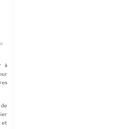
o:
r à
our
res
 de
ier
 et