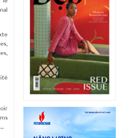
 le
nal
xte
es,
es,
ité
oir
ums
..