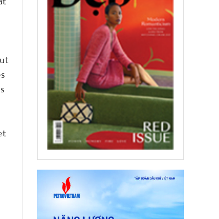
at
out
és
es
et