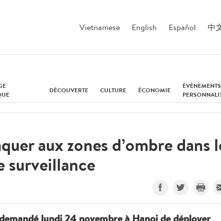
Vietnamese
English
Español
中
GE
ÉVÉNEMENTS
DÉCOUVERTE
CULTURE
ÉCONOMIE
QUE
PERSONNALI
taquer aux zones d’ombre dans l
e surveillance
 a demandé lundi 24 novembre à Hanoi de déployer