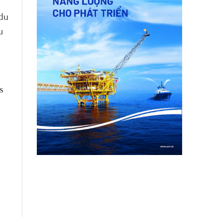
 du
u
s