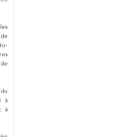
les
 de
to-
res
 de
 du
i à
t à
ité