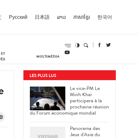
文
Русский
日本語
ລາວ
ភាសាខ្មែរ
한국어
 ET
MULTIMÉDIA
TÉS
LES PLUS LUS
e
Le vice-PM Le
Minh Khai
participera à la
prochaine réunion
du Forum économique mondial
Panorama des
Jeux d'Asie du