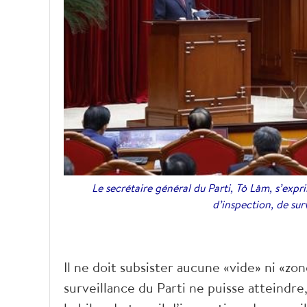
Le secrétaire général du Parti, Tô Lâm, s’expri
d’inspection, de sur
Il ne doit subsister aucune «vide» ni «zo
surveillance du Parti ne puisse atteindre