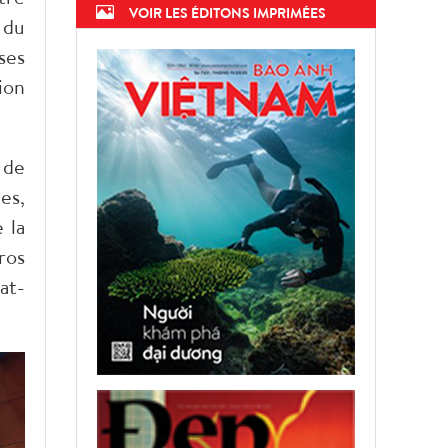
VOIR LES ÉDITONS IMPRIMÉES
 du
ses
ion
 de
es,
 la
ros
at-