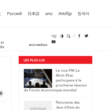
文
Русский
日本語
ລາວ
ភាសាខ្មែរ
한국어
 ET
MULTIMÉDIA
TÉS
LES PLUS LUS
Le vice-PM Le
Minh Khai
participera à la
prochaine réunion
du Forum économique mondial
Panorama des
Jeux d'Asie du