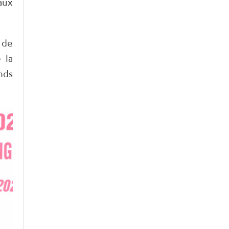
aux
 de
 la
nds