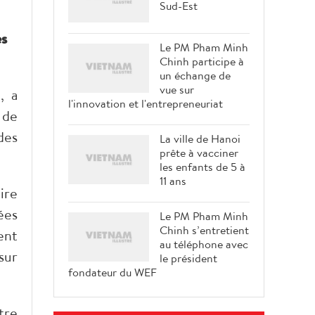
Sud-Est
es
Le PM Pham Minh
Chinh participe à
un échange de
vue sur
, a
l'innovation et l'entrepreneuriat
 de
des
La ville de Hanoi
prête à vacciner
les enfants de 5 à
11 ans
ire
ées
Le PM Pham Minh
Chinh s’entretient
ent
au téléphone avec
sur
le président
fondateur du WEF
tre