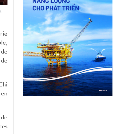
.
rie
le,
 de
 de
Chi
 en
 de
res