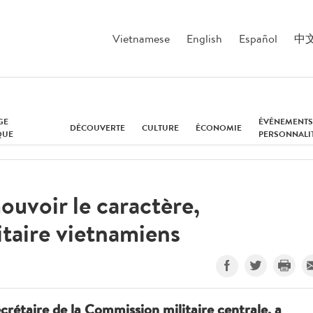
Vietnamese
English
Español
中
GE
ÉVÉNEMENTS
DÉCOUVERTE
CULTURE
ÉCONOMIE
QUE
PERSONNALI
ouvoir le caractère,
litaire vietnamiens
ecrétaire de la Commission militaire centrale, a