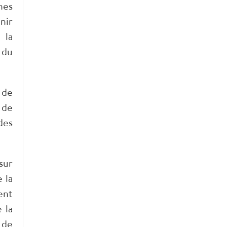
nes
nir
 la
 du
 de
 de
des
sur
 la
ent
 la
 de