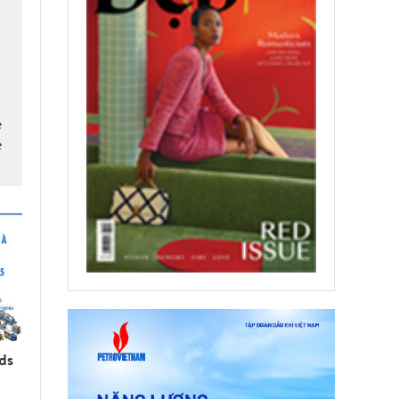
é
é
rds