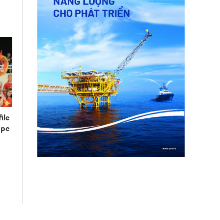
ile
upe