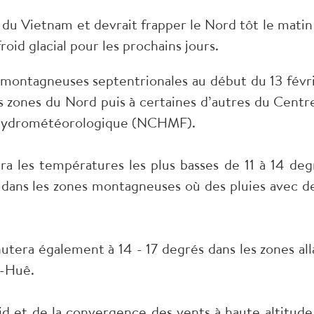
du Vietnam et devrait frapper le Nord tôt le matin
roid glacial pour les prochains jours.
s montagneuses septentrionales au début du 13 févri
es zones du Nord puis à certaines d’autres du Centre
n hydrométéorologique (NCHMF).
tra les températures les plus basses de 11 à 14 deg
s dans les zones montagneuses où des pluies avec de
utera également à 14 - 17 degrés dans les zones all
n-Huê.
id et de la convergence des vents à haute altitude,