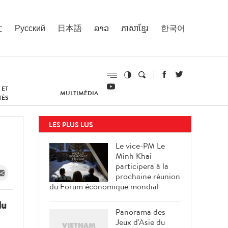
文
Русский
日本語
ລາວ
ភាសាខ្មែរ
한국어
 ET
MULTIMÉDIA
TÉS
LES PLUS LUS
Le vice-PM Le
Minh Khai
participera à la
prochaine réunion
du Forum économique mondial
du
Panorama des
Jeux d'Asie du