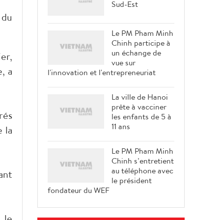
Sud-Est
 du
Le PM Pham Minh
Chinh participe à
un échange de
er,
vue sur
, a
l'innovation et l'entrepreneuriat
La ville de Hanoi
prête à vacciner
rés
les enfants de 5 à
11 ans
 la
Le PM Pham Minh
Chinh s’entretient
au téléphone avec
ant
le président
fondateur du WEF
 le