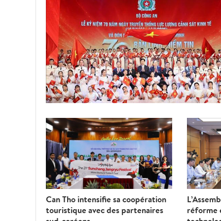
Can Tho intensifie sa coopération
L’Assembl
touristique avec des partenaires
réforme d
sud-coréens
technolo