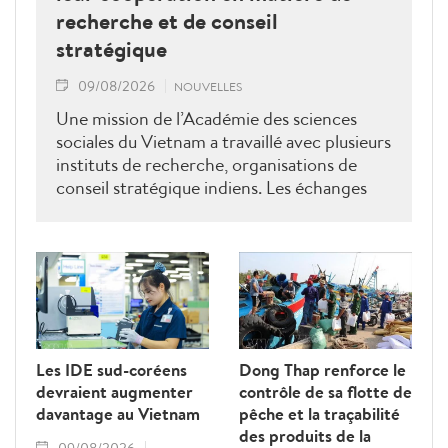
recherche et de conseil
stratégique
09/08/2026
NOUVELLES
Une mission de l’Académie des sciences
sociales du Vietnam a travaillé avec plusieurs
instituts de recherche, organisations de
conseil stratégique indiens. Les échanges
ont porté sur le renforcement de la
coopération en matière de recherche, de
formation, de conseil stratégique et de mise
en réseau académique, contribuant ainsi à
approfondir le partenariat stratégique
global renforcé entre le Vietnam et l’Inde.
Les IDE sud-coréens
Dong Thap renforce le
devraient augmenter
contrôle de sa flotte de
davantage au Vietnam
pêche et la traçabilité
des produits de la
09/08/2026