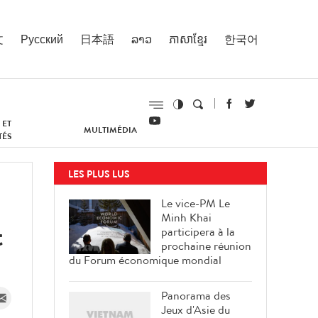
文
Русский
日本語
ລາວ
ភាសាខ្មែរ
한국어
 ET
MULTIMÉDIA
TÉS
LES PLUS LUS
Le vice-PM Le
Minh Khai
t
participera à la
prochaine réunion
du Forum économique mondial
Panorama des
Jeux d'Asie du