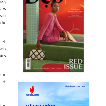
se,
des
eau
dir
 et
son
irs
our
 et
ées