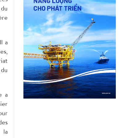
 du
ère
l a
es,
iat
 du
e a
ier
our
des
 la