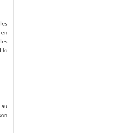
les
 en
les
 Hô
 au
son