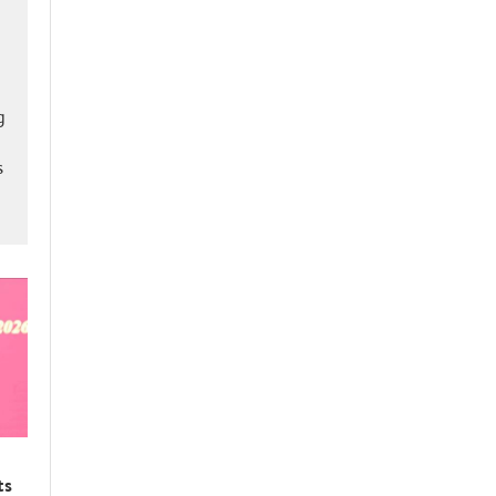
g
s
ts