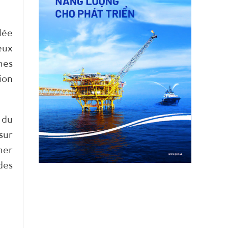
lée
eux
mes
ion
 du
sur
mer
des