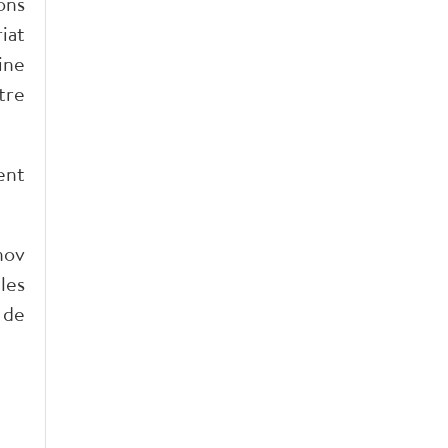
ons
iat
ine
tre
ent
nov
les
 de