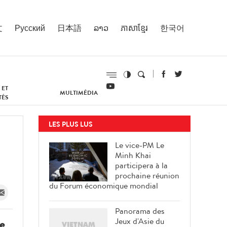
文
Русский
日本語
ລາວ
ភាសាខ្មែរ
한국어
 ET
MULTIMÉDIA
TÉS
LES PLUS LUS
Le vice-PM Le
Minh Khai
participera à la
prochaine réunion
du Forum économique mondial
Panorama des
Jeux d'Asie du
de