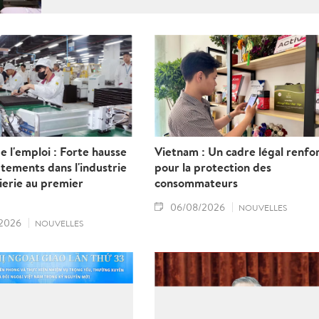
sous contrat. Ils ont proposé plusieurs mesures
visant à renforcer la gestion de l’État, à lutter
contre les fraudes et à mieux protéger les droits
et les intérêts légitimes des travailleurs.
 l'emploi : Forte hausse
Vietnam : Un cadre légal renfo
tements dans l'industrie
pour la protection des
nierie au premier
consommateurs
06/08/2026
NOUVELLES
2026
NOUVELLES