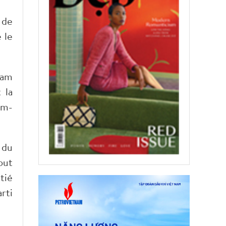
 de
 le
nam
 la
am-
 du
out
tié
rti