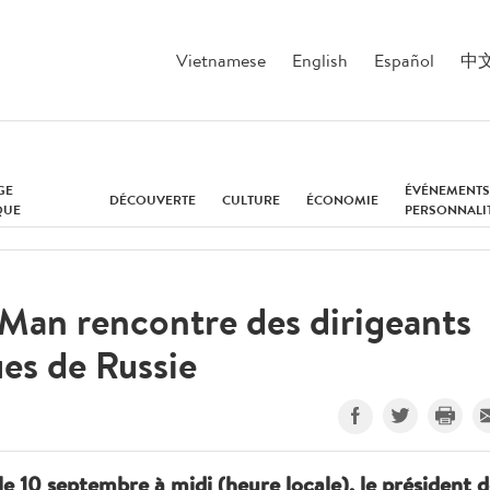
Vietnamese
English
Español
中
GE
ÉVÉNEMENTS
DÉCOUVERTE
CULTURE
ÉCONOMIE
QUE
PERSONNALI
 Man rencontre des dirigeants
ues de Russie
, le 10 septembre à midi (heure locale), le président 