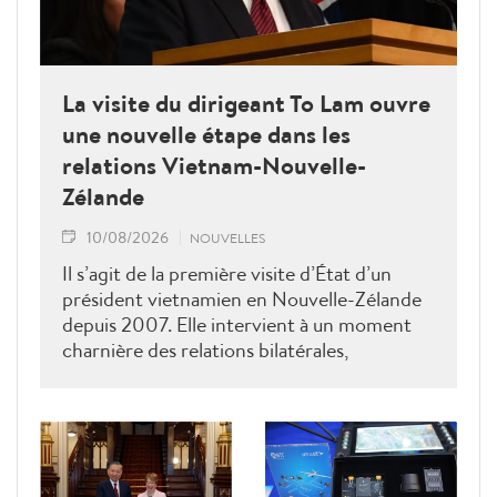
La visite du dirigeant To Lam ouvre
une nouvelle étape dans les
relations Vietnam-Nouvelle-
Zélande
10/08/2026
NOUVELLES
Il s’agit de la première visite d’État d’un
président vietnamien en Nouvelle-Zélande
depuis 2007. Elle intervient à un moment
charnière des relations bilatérales,
développées depuis plus de 50 ans dans les
domaines du commerce, de l’éducation, de
la coopération au développement, de la
sécurité et des échanges entre les peuples, a
déclaré le ministre néo-zélandais des