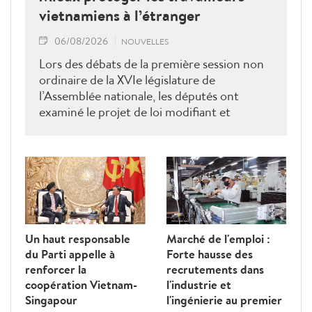
vietnamiens à l’étranger
06/08/2026
NOUVELLES
Lors des débats de la première session non
ordinaire de la XVIe législature de
l’Assemblée nationale, les députés ont
examiné le projet de loi modifiant et
complétant la Loi sur les travailleurs
vietnamiens employés à l’étranger sous
contrat. Ils ont proposé plusieurs mesures
visant à renforcer la gestion de l’État, à
lutter contre les fraudes et à mieux
protéger les droits et les intérêts légitimes
des travailleurs.
Un haut responsable
Marché de l'emploi :
du Parti appelle à
Forte hausse des
renforcer la
recrutements dans
coopération Vietnam-
l'industrie et
Singapour
l'ingénierie au premier