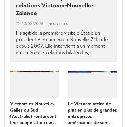
relations Vietnam-Nouvelle-
Zélande
10/08/2026
NOUVELLES
Il s’agit de la première visite d’État d’un
président vietnamien en Nouvelle-Zélande
depuis 2007. Elle intervient à un moment
charnière des relations bilatérales,
développées depuis plus de 50 ans dans les
domaines du commerce, de l’éducation, de
la coopération au développement, de la
sécurité et des échanges entre les peuples, a
déclaré le ministre néo-zélandais des
Affaires étrangères, Winston Peters.
Vietnam et Nouvelle-
Le Vietnam attire de
Galles du Sud
plus en plus de grandes
(Australie) renforcent
entreprises
leur coopération dans
américaines de semi-