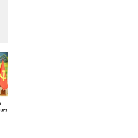
n
ours