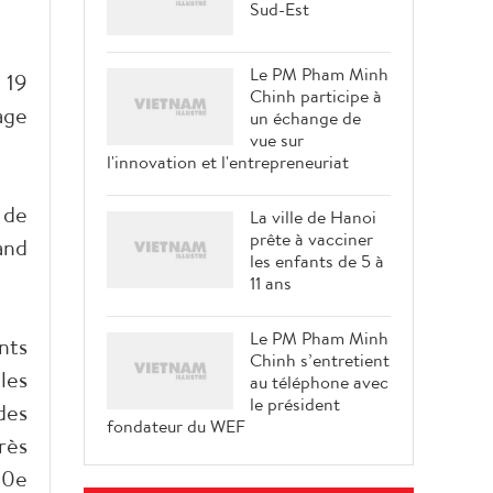
Sud-Est
Le PM Pham Minh
 19
Chinh participe à
age
un échange de
vue sur
l'innovation et l'entrepreneuriat
 de
La ville de Hanoi
prête à vacciner
and
les enfants de 5 à
11 ans
Le PM Pham Minh
nts
Chinh s’entretient
les
au téléphone avec
le président
des
fondateur du WEF
rès
10e