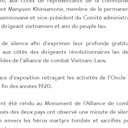
m, aux côtés de représentants de la communa
 dont Manyuen Khinsamone, membre de la permane
hammouane et vice-président du Comité administra
dirigeant vietnamien et ami du peuple lao.
de silence afin d’exprimer leur profonde gratit
aux côtés des dirigeants révolutionnaires lao de
lides de l’alliance de combat Vietnam-Laos.
pace d’exposition retraçant les activités de l’Oncle
 fin des années 1920.
t été rendu au Monument de l’Alliance de com
és des deux pays ont observé une minute de sile
e envers les héros martyrs tombés et sacrifiés p