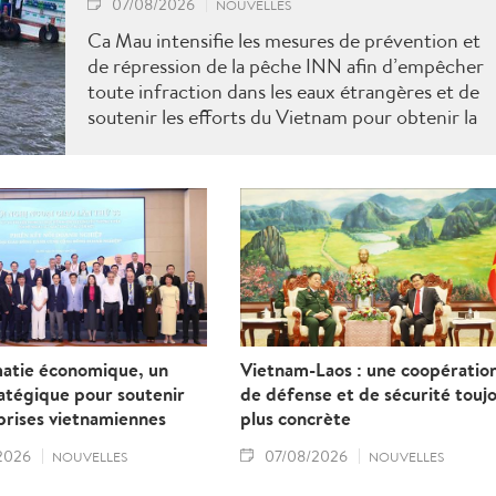
07/08/2026
NOUVELLES
Ca Mau intensifie les mesures de prévention et
de répression de la pêche INN afin d’empêcher
toute infraction dans les eaux étrangères et de
soutenir les efforts du Vietnam pour obtenir la
levée du "carton jaune" de la Commission
européenne.
matie économique, un
Vietnam-Laos : une coopératio
ratégique pour soutenir
de défense et de sécurité touj
prises vietnamiennes
plus concrète
2026
07/08/2026
NOUVELLES
NOUVELLES