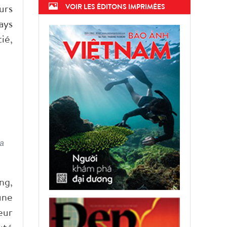
urs
VOIR LES ÉDITONS IMPRIMÉES
ays
ié,
la
ng,
une
eur