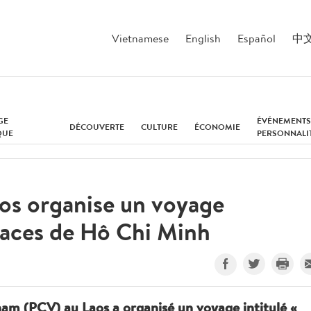
Vietnamese
English
Español
中
GE
ÉVÉNEMENTS
DÉCOUVERTE
CULTURE
ÉCONOMIE
QUE
PERSONNALI
os organise un voyage
races de Hô Chi Minh
am (PCV) au Laos a organisé un voyage intitulé «