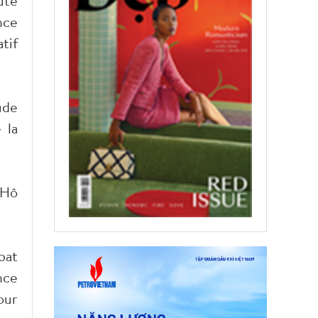
uté
nce
tif
ude
 la
 Hô
bat
nce
our