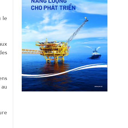
 le
aux
des
ens
 au
ure