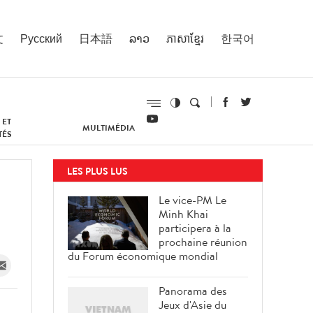
文
Русский
日本語
ລາວ
ភាសាខ្មែរ
한국어
 ET
MULTIMÉDIA
TÉS
LES PLUS LUS
Le vice-PM Le
Minh Khai
participera à la
prochaine réunion
du Forum économique mondial
Panorama des
Jeux d'Asie du