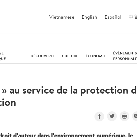
Vietnamese
English
Español
中
GE
ÉVÉNEMENTS
DÉCOUVERTE
CULTURE
ÉCONOMIE
QUE
PERSONNALI
» au service de la protection 
tion
u droit d’auteur dans l’environnement numérique, le