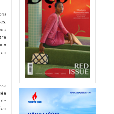
ons
es.
oup
tre
aux
 en
sse
sée
 de
ion