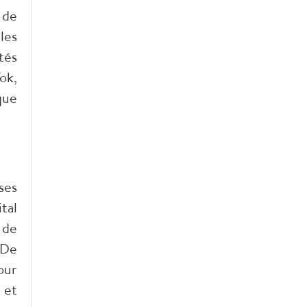
 de
les
tés
ok,
que
ses
tal
 de
 De
our
 et