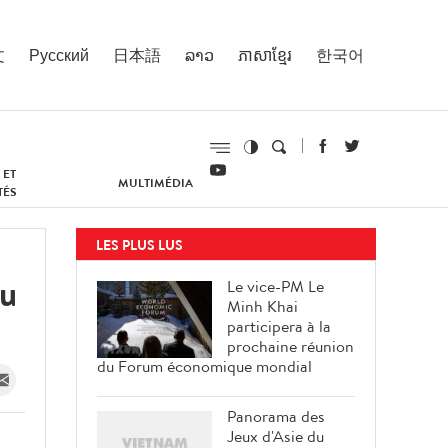
文
Русский
日本語
ລາວ
ភាសាខ្មែរ
한국어
 ET
MULTIMÉDIA
TÉS
LES PLUS LUS
du
Le vice-PM Le
Minh Khai
participera à la
prochaine réunion
du Forum économique mondial
Panorama des
Jeux d'Asie du