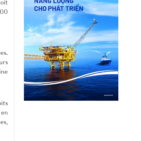
oit
000
es.
urs
ine
its
 en
es,