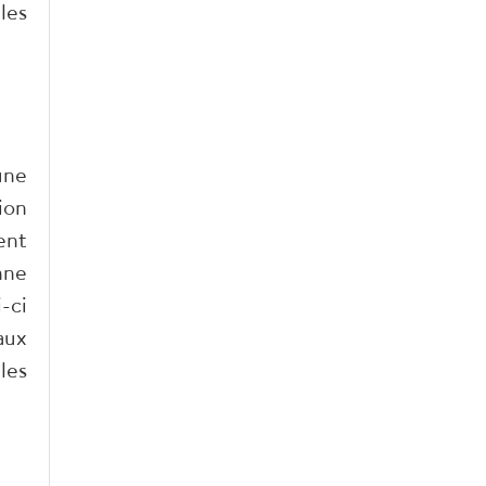
les
une
ion
ent
nne
-ci
aux
les