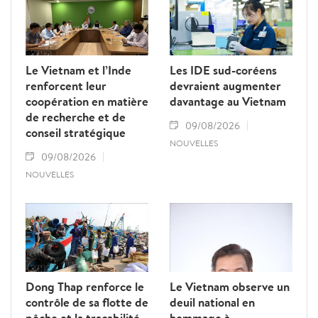
au renforcement des relations d’amitié et
de solidarité entre les deux pays.
Le Vietnam et l’Inde
Les IDE sud-coréens
renforcent leur
devraient augmenter
coopération en matière
davantage au Vietnam
de recherche et de
09/08/2026
conseil stratégique
NOUVELLES
09/08/2026
NOUVELLES
Dong Thap renforce le
Le Vietnam observe un
contrôle de sa flotte de
deuil national en
pêche et la traçabilité
hommage à