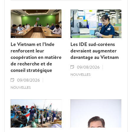
l’Assemblée nationale lao Saysomphone
Phomvihane, soulignant ses contributions
au renforcement des relations d’amitié et
de solidarité entre les deux pays.
Le Vietnam et l’Inde
Les IDE sud-coréens
renforcent leur
devraient augmenter
coopération en matière
davantage au Vietnam
de recherche et de
09/08/2026
conseil stratégique
NOUVELLES
09/08/2026
NOUVELLES