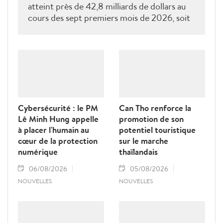
atteint près de 42,8 milliards de dollars au
cours des sept premiers mois de 2026, soit
près de 60 % de l'objectif annuel. Pour
dépasser le seuil de 74 milliards de dollars
d'ici la fin de l'année, le secteur entend
accélérer les réformes institutionnelles,
renforcer la compétitivité des entreprises,
diversifier les marchés et lever les obstacles
liés à la logistique, à la traçabilité et aux
Cybersécurité : le PM
Can Tho renforce la
barrières techniques.
Lê Minh Hung appelle
promotion de son
à placer l'humain au
potentiel touristique
cœur de la protection
sur le marche
numérique
thaïlandais
06/08/2026
05/08/2026
NOUVELLES
NOUVELLES