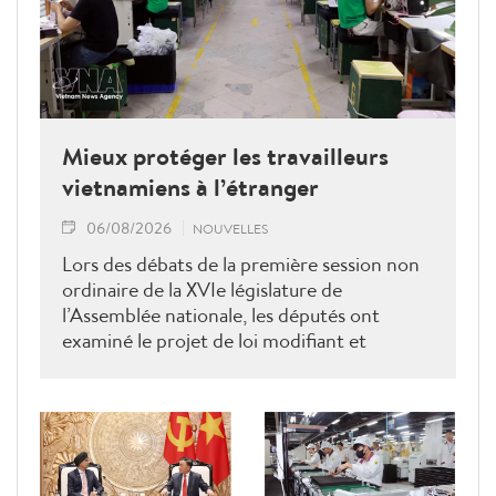
Mieux protéger les travailleurs
vietnamiens à l’étranger
06/08/2026
NOUVELLES
Lors des débats de la première session non
ordinaire de la XVIe législature de
l’Assemblée nationale, les députés ont
examiné le projet de loi modifiant et
complétant la Loi sur les travailleurs
vietnamiens employés à l’étranger sous
contrat. Ils ont proposé plusieurs mesures
visant à renforcer la gestion de l’État, à
lutter contre les fraudes et à mieux
protéger les droits et les intérêts légitimes