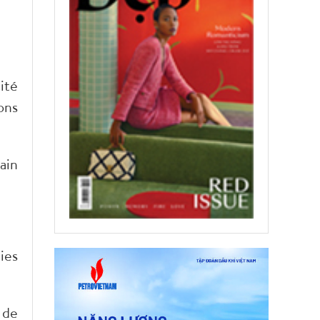
ité
ons
ain
ies
 de