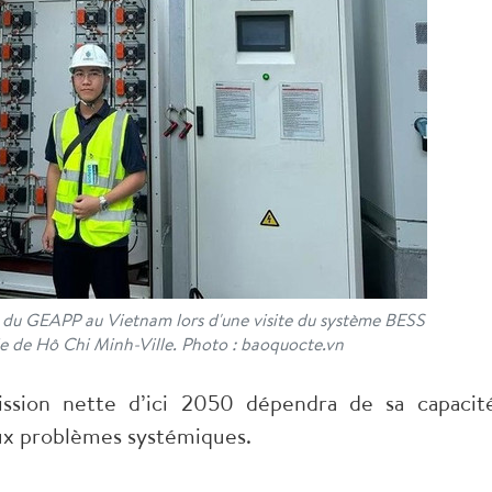
 du GEAPP au Vietnam lors d'une visite du système BESS
e de Hô Chi Minh-Ville. Photo : baoquocte.vn
sion nette d’ici 2050 dépendra de sa capacit
aux problèmes systémiques.