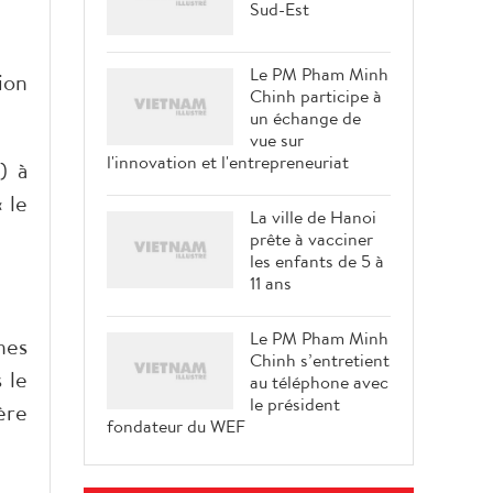
Sud-Est
Le PM Pham Minh
ion
Chinh participe à
un échange de
vue sur
l'innovation et l'entrepreneuriat
) à
 le
La ville de Hanoi
prête à vacciner
les enfants de 5 à
11 ans
Le PM Pham Minh
nes
Chinh s’entretient
 le
au téléphone avec
le président
ère
fondateur du WEF