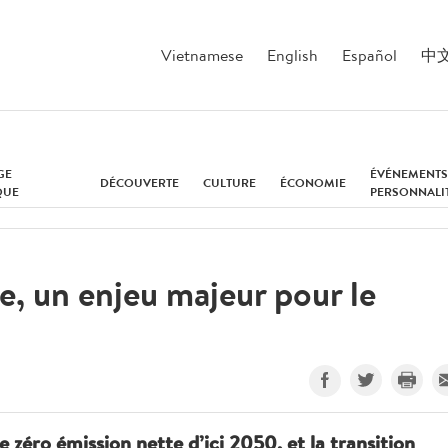
Vietnamese
English
Español
中
GE
ÉVÉNEMENTS
DÉCOUVERTE
CULTURE
ÉCONOMIE
QUE
PERSONNALI
e, un enjeu majeur pour le
 zéro émission nette d’ici 2050, et la transition