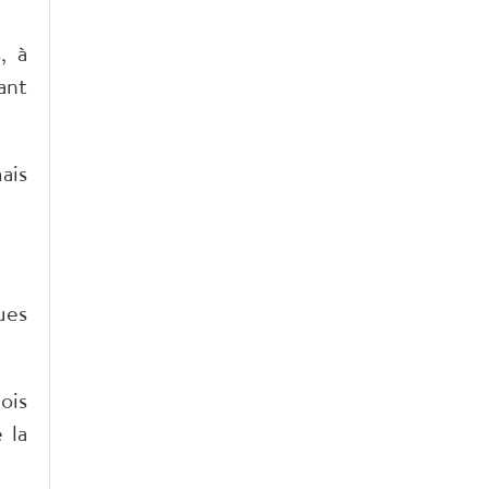
, à
ant
ais
ues
ois
 la