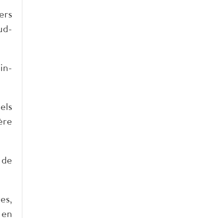
ers
ud-
in-
els
ère
 de
es,
 en