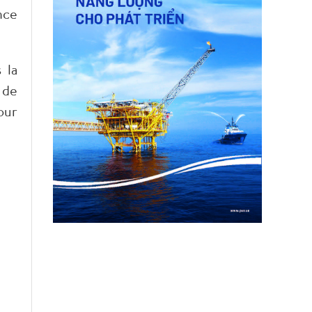
nce
 la
 de
our