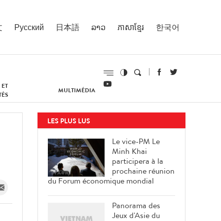
文
Русский
日本語
ລາວ
ភាសាខ្មែរ
한국어
 ET
MULTIMÉDIA
TÉS
LES PLUS LUS
Le vice-PM Le
Minh Khai
participera à la
prochaine réunion
du Forum économique mondial
Panorama des
Jeux d'Asie du