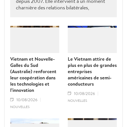
depuis 2007. Elle intervient à un moment
charnière des relations bilatérales,
développées depuis plus de 50 ans dans les
domaines du commerce, de l’éducation, de
la coopération au développement, de la
sécurité et des échanges entre les peuples, a
déclaré le ministre néo-zélandais des
Affaires étrangères, Winston Peters.
Vietnam et Nouvelle-
Le Vietnam attire de
Galles du Sud
plus en plus de grandes
(Australie) renforcent
entreprises
leur coopération dans
américaines de semi-
les technologies et
conducteurs
l’innovation
10/08/2026
10/08/2026
NOUVELLES
NOUVELLES