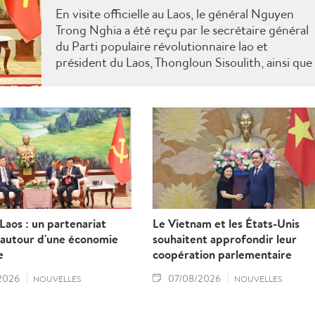
En visite officielle au Laos, le général Nguyen
Trong Nghia a été reçu par le secrétaire général
du Parti populaire révolutionnaire lao et
président du Laos, Thongloun Sisoulith, ainsi que
par le Premier ministre Sonexay Siphandone. Le
deux parties ont réaffirmé leur volonté de
renforcer une coopération politico-militaire
étroite et efficace.
aos : un partenariat
Le Vietnam et les États-Unis
 autour d'une économie
souhaitent approfondir leur
e
coopération parlementaire
2026
07/08/2026
NOUVELLES
NOUVELLES