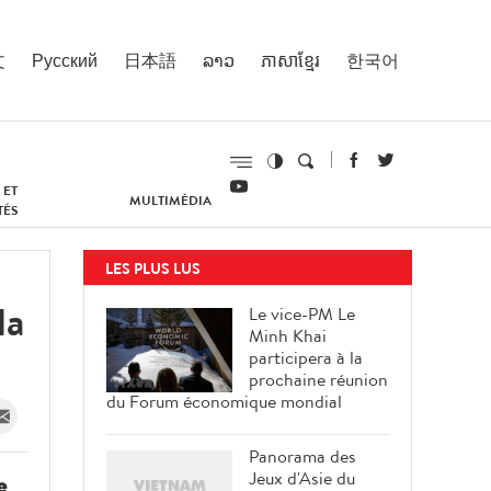
文
Русский
日本語
ລາວ
ភាសាខ្មែរ
한국어
 ET
MULTIMÉDIA
TÉS
LES PLUS LUS
la
Le vice-PM Le
Minh Khai
participera à la
prochaine réunion
du Forum économique mondial
Panorama des
Jeux d'Asie du
e