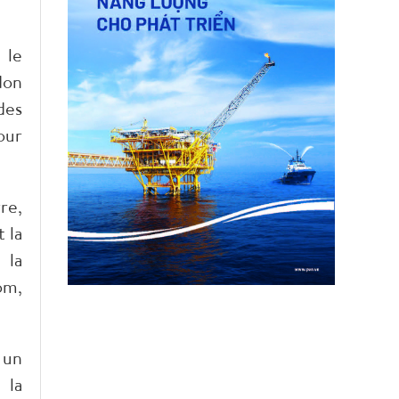
 le
don
des
our
re,
 la
 la
om,
 un
 la