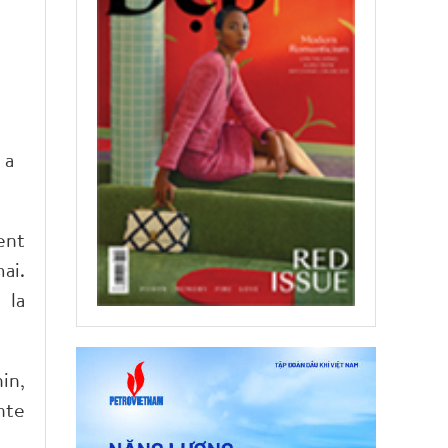
 a
ent
ai.
 la
in,
nte