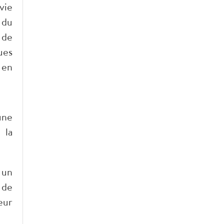
vie
 du
 de
ues
 en
une
 la
 un
 de
eur