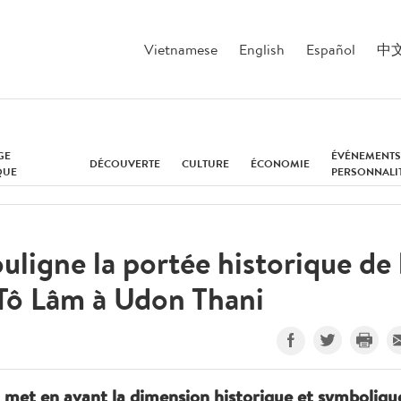
Vietnamese
English
Español
中
GE
ÉVÉNEMENTS
DÉCOUVERTE
CULTURE
ÉCONOMIE
QUE
PERSONNALI
ouligne la portée historique de 
 Tô Lâm à Udon Thani
h met en avant la dimension historique et symboliqu