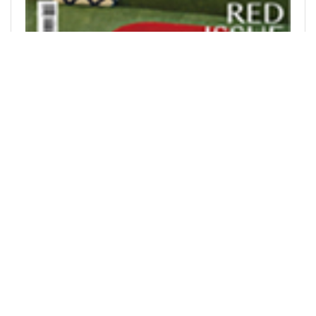
Fournisseur du contenu internet: l’Agence vietnamienne
d’information (AVI)
ISSN : 1606 - 0261
Permis de publication: 137/GP-BTTTT délivré le 17 mars 2022
par le ministère de l’Information et de la Communication
Publier : L’Agence vietnamienne d’information
Rédacteur en chef adjoint: Nguyen Tuan Long