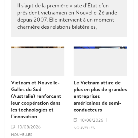
Il s’agit de la première visite d’État d’un
président vietnamien en Nouvelle-Zélande
depuis 2007. Elle intervient à un moment
charnière des relations bilatérales,
développées depuis plus de 50 ans dans les
domaines du commerce, de l’éducation, de
la coopération au développement, de la
sécurité et des échanges entre les peuples, a
déclaré le ministre néo-zélandais des
Affaires étrangères, Winston Peters.
Vietnam et Nouvelle-
Le Vietnam attire de
Galles du Sud
plus en plus de grandes
(Australie) renforcent
entreprises
leur coopération dans
américaines de semi-
les technologies et
conducteurs
l’innovation
10/08/2026
10/08/2026
NOUVELLES
NOUVELLES