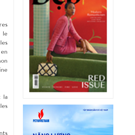
res
 le
les
 en
hon
ine
 la
les
nts