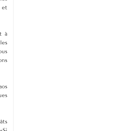
 et
t à
les
ous
ons
aos
ues
âts
«Si