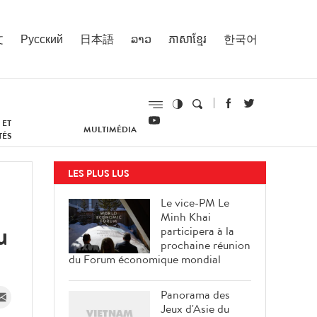
文
Русский
日本語
ລາວ
ភាសាខ្មែរ
한국어
 ET
MULTIMÉDIA
TÉS
LES PLUS LUS
Le vice-PM Le
Minh Khai
u
participera à la
prochaine réunion
du Forum économique mondial
Panorama des
Jeux d'Asie du