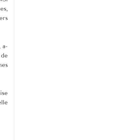
es,
ers
 a-
 de
nes
ise
lle