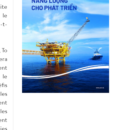
ite
 le
-t-
 To
era
ent
 le
fis
les
ent
les
ent
ies