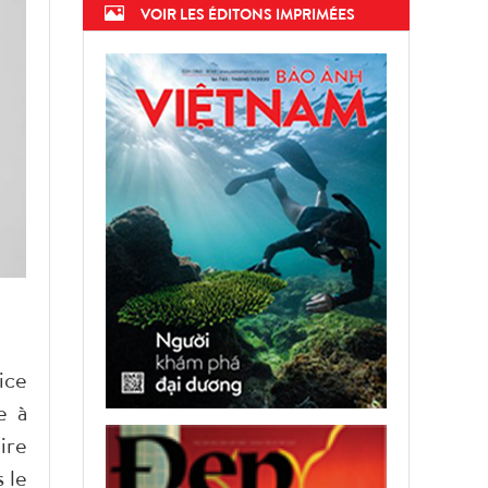
VOIR LES ÉDITONS IMPRIMÉES
ice
e à
ire
 le