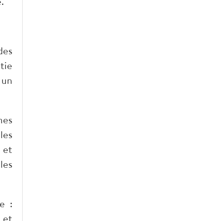
.
des
tie
 un
mes
les
 et
les
e :
 et