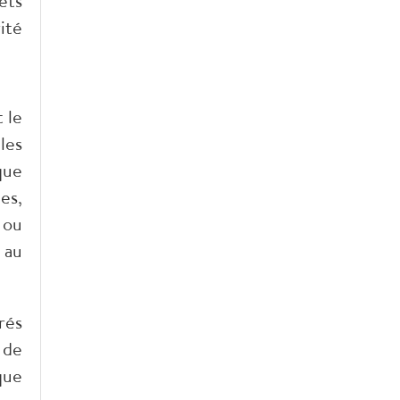
êts
ité
 le
les
que
es,
 ou
 au
rés
 de
que