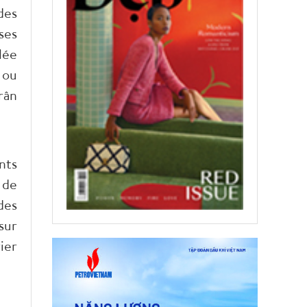
des
ses
lée
 ou
rân
nts
 de
des
sur
ier