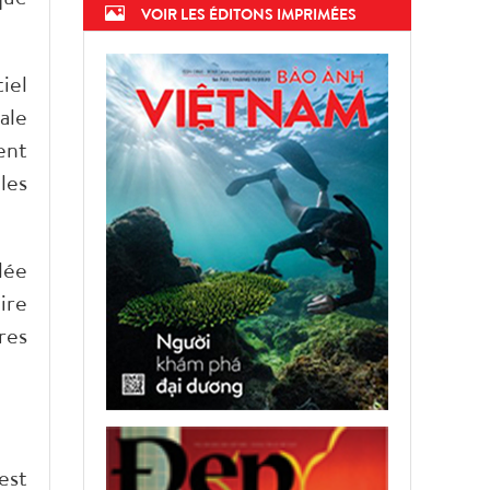
VOIR LES ÉDITONS IMPRIMÉES
iel
rale
ent
les
lée
ire
res
est