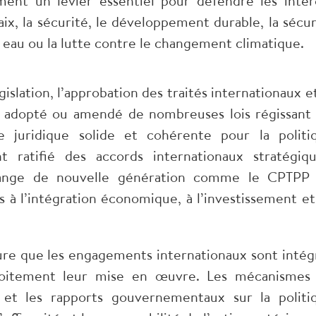
ment un levier essentiel pour défendre les intér
ix, la sécurité, le développement durable, la sécur
n eau ou la lutte contre le changement climatique.
islation, l’approbation des traités internationaux et
a adopté ou amendé de nombreuses lois régissant 
se juridique solide et cohérente pour la politi
 ratifié des accords internationaux stratégiqu
hange de nouvelle génération comme le CPTPP
s à l’intégration économique, à l’investissement et
ssure que les engagements internationaux sont intég
étroitement leur mise en œuvre. Les mécanismes
s et les rapports gouvernementaux sur la politi