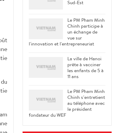
Sud-Est
Le PM Pham Minh
Chinh participe à
un échange de
vue sur
oût
l'innovation et l'entrepreneuriat
une
tie
La ville de Hanoi
prête à vacciner
les enfants de 5 à
11 ans
 du
tie
Le PM Pham Minh
Chinh s’entretient
au téléphone avec
le président
nam
fondateur du WEF
ane
que