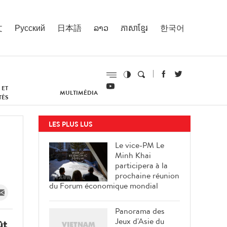
文
Русский
日本語
ລາວ
ភាសាខ្មែរ
한국어
 ET
MULTIMÉDIA
TÉS
LES PLUS LUS
Le vice-PM Le
Minh Khai
participera à la
prochaine réunion
du Forum économique mondial
Panorama des
Jeux d'Asie du
ût