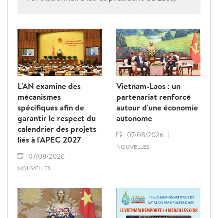
Thongloun Sisoulith, ainsi que par le Premier
ministre Sonexay Siphandone. Les deux
parties ont réaffirmé leur volonté de
renforcer une coopération politico-militaire
étroite et efficace.
L'AN examine des
Vietnam-Laos : un
mécanismes
partenariat renforcé
spécifiques afin de
autour d'une économie
garantir le respect du
autonome
calendrier des projets
07/08/2026
liés à l'APEC 2027
NOUVELLES
07/08/2026
NOUVELLES