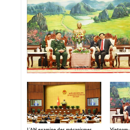
L'AN examine des mécanismes
Vietnam-L