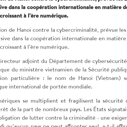
ive dans la coopération internationale en matière d
croissant à l’ère numérique.
ion de Hanoï contre la cybercriminalité, prévue les
ive dans la coopération internationale en matière
croissant à l’ère numérique.
directeur adjoint du Département de cybersécurité
gique du ministère vietnamien de la Sécurité publiq
tion particulière : le nom de Hanoï (Vietnam) s
que international de portée mondiale.
iques se multiplient et fragilisent la sécurité 
érêt de la part de nombreux pays. Les États signatai
bligation de lutter contre la criminalité - une exige
i qu’aucun pays ne peut affronter seul, a-t-il affi