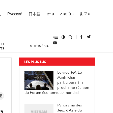
文
Русский
日本語
ລາວ
ភាសាខ្មែរ
한국어
 ET
MULTIMÉDIA
TÉS
LES PLUS LUS
Le vice-PM Le
Minh Khai
participera à la
prochaine réunion
du Forum économique mondial
Panorama des
Jeux d'Asie du
25