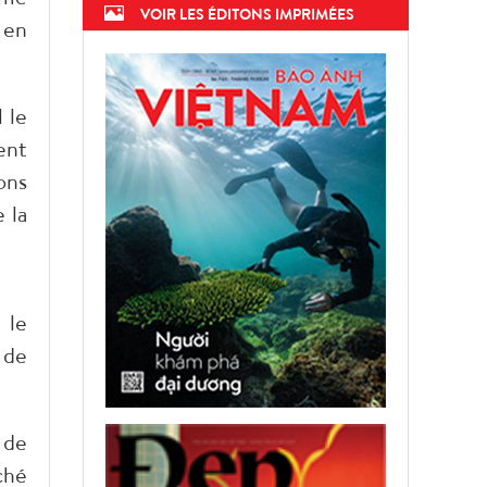
VOIR LES ÉDITONS IMPRIMÉES
 en
 le
ent
ons
 la
 le
 de
 de
ché