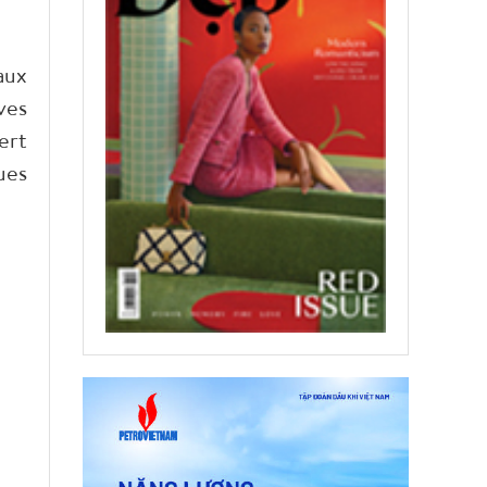
aux
ves
ert
ues