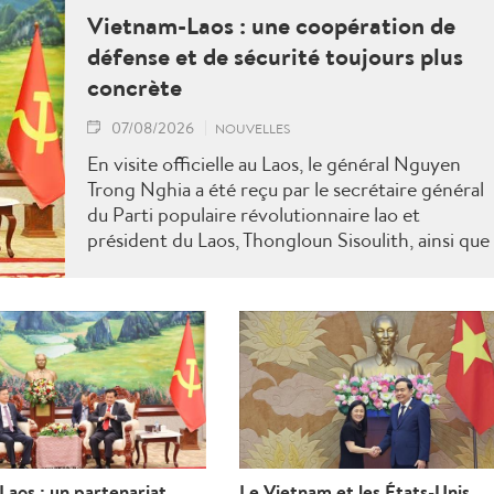
Vietnam-Laos : une coopération de
défense et de sécurité toujours plus
concrète
07/08/2026
NOUVELLES
En visite officielle au Laos, le général Nguyen
Trong Nghia a été reçu par le secrétaire général
du Parti populaire révolutionnaire lao et
président du Laos, Thongloun Sisoulith, ainsi que
par le Premier ministre Sonexay Siphandone. Le
deux parties ont réaffirmé leur volonté de
renforcer une coopération politico-militaire
étroite et efficace.
aos : un partenariat
Le Vietnam et les États-Unis