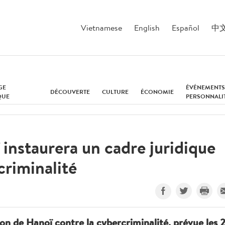
Vietnamese
English
Español
中
GE
ÉVÉNEMENTS
DÉCOUVERTE
CULTURE
ÉCONOMIE
QUE
PERSONNALI
instaurera un cadre juridique
criminalité
ion de Hanoï contre la cybercriminalité, prévue les 