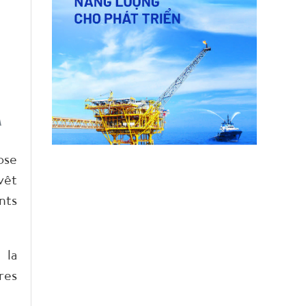
A
ose
vêt
nts
 la
res