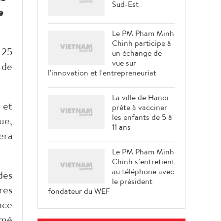
Sud-Est
e
Le PM Pham Minh
Chinh participe à
 25
un échange de
vue sur
 de
l'innovation et l'entrepreneuriat
La ville de Hanoi
 et
prête à vacciner
les enfants de 5 à
ue,
11 ans
era
Le PM Pham Minh
Chinh s’entretient
au téléphone avec
des
le président
res
fondateur du WEF
nce
rmé