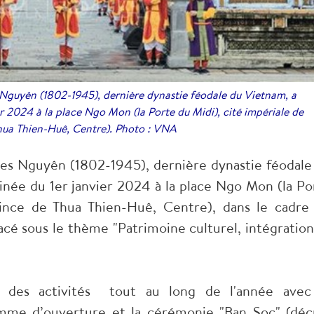
Nguyên (1802-1945), dernière dynastie féodale du Vietnam, a
er 2024 à la place Ngo Mon (la Porte du Midi), cité impériale de
hua Thien-Huê, Centre). Photo : VNA
des Nguyên (1802-1945), dernière dynastie féodale
inée du 1er janvier 2024 à la place Ngo Mon (la Po
vince de Thua Thien-Huê, Centre), dans le cadre
acé sous le thème "Patrimoine culturel, intégration
 des activités tout au long de l'année avec
e d’ouverture et la cérémonie "Ban Soc" (déc