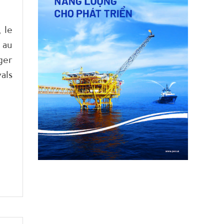
 le
 au
ger
als