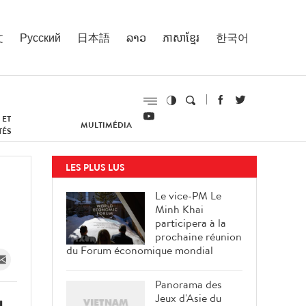
文
Русский
日本語
ລາວ
ភាសាខ្មែរ
한국어
 ET
MULTIMÉDIA
TÉS
LES PLUS LUS
Le vice-PM Le
Minh Khai
participera à la
prochaine réunion
du Forum économique mondial
Panorama des
Jeux d'Asie du
u