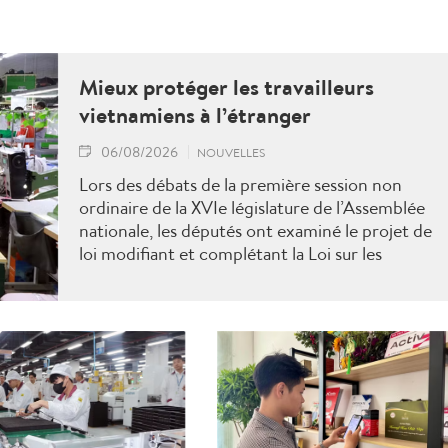
Mieux protéger les travailleurs
vietnamiens à l’étranger
06/08/2026
NOUVELLES
Lors des débats de la première session non
ordinaire de la XVIe législature de l’Assemblée
nationale, les députés ont examiné le projet de
loi modifiant et complétant la Loi sur les
travailleurs vietnamiens employés à l’étranger
sous contrat. Ils ont proposé plusieurs mesures
visant à renforcer la gestion de l’État, à lutter
contre les fraudes et à mieux protéger les droits
et les intérêts légitimes des travailleurs.