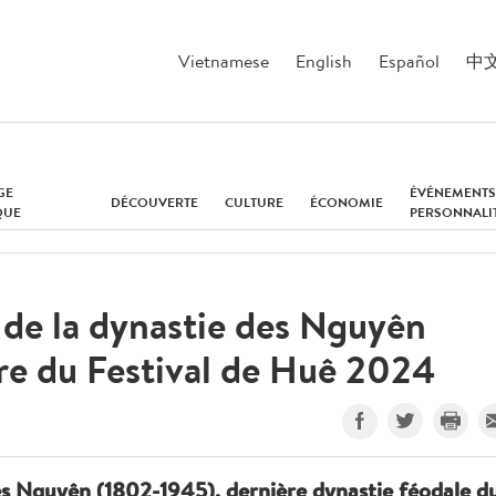
Vietnamese
English
Español
中
GE
ÉVÉNEMENTS
DÉCOUVERTE
CULTURE
ÉCONOMIE
QUE
PERSONNALI
de la dynastie des Nguyên
ure du Festival de Huê 2024
es Nguyên (1802-1945), dernière dynastie féodale d