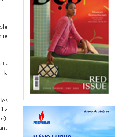
ole
mie
nts
 la
les
il à
e).
ant