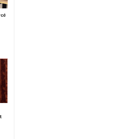
rcé
t