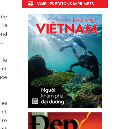
VOIR LES ÉDITONS IMPRIMÉES
lée
 la
end
s.
 le
ent
ace
les
 et
ire
int