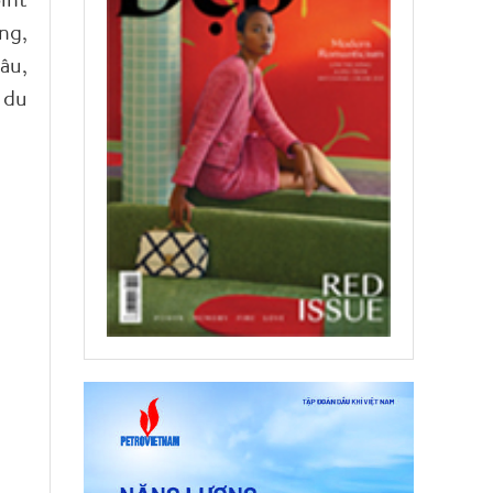
ng,
âu,
 du