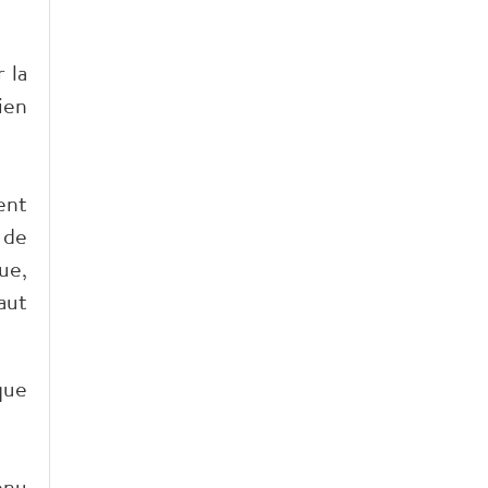
 la
ien
ent
 de
ue,
aut
que
enu