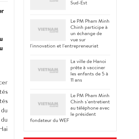
Sud-Est
er
Le PM Pham Minh
Chinh participe à
un échange de
du
vue sur
l'innovation et l'entrepreneuriat
du
La ville de Hanoi
prête à vacciner
les enfants de 5 à
11 ans
cer
tés
Le PM Pham Minh
tés
Chinh s’entretient
au téléphone avec
 du
le président
 du
fondateur du WEF
Hai