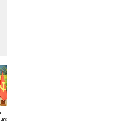
n
ours