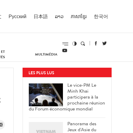
文
Русский
日本語
ລາວ
ភាសាខ្មែរ
한국어
 ET
MULTIMÉDIA
TÉS
LES PLUS LUS
Le vice-PM Le
Minh Khai
t
participera à la
prochaine réunion
du Forum économique mondial
Panorama des
Jeux d'Asie du