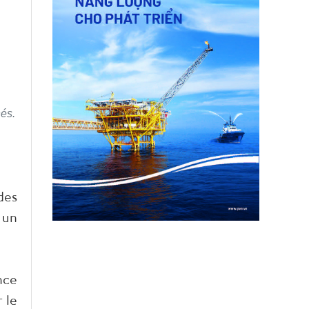
nés.
des
 un
nce
 le