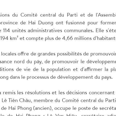
isions du Comité central du Parti et de l'Assemb
a province de Hai Duong ont fusionné pour former
 114 unités administratives communales. Elle s'ét
3 194 km² et compte plus de 4,66 millions d'habitant
 locales offre de grandes possibilités de promouvoir
issance nord du páy, de promouvoir le développem
tions de vie de la population et d'affirmer la pl
Phong dans le processus de développement du pays.
emis les résolutions et les décisions concernant 
s, Lê Tiên Châu, membre du Comité central du Parti
e de Hai Phong (ancien), occupe le poste de secréta
lle de Hai Phong ; Lê Van Hiêu, secrétaire adjo