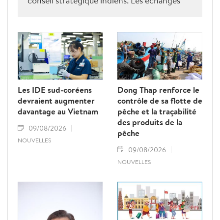
conseil stratégique indiens. Les échanges
ont porté sur le renforcement de la
coopération en matière de recherche, de
formation, de conseil stratégique et de mise
en réseau académique, contribuant ainsi à
approfondir le partenariat stratégique
global renforcé entre le Vietnam et l’Inde.
Les IDE sud-coréens
Dong Thap renforce le
devraient augmenter
contrôle de sa flotte de
davantage au Vietnam
pêche et la traçabilité
des produits de la
09/08/2026
pêche
NOUVELLES
09/08/2026
NOUVELLES