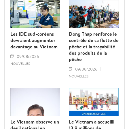
formation, de conseil stratégique et de mise
en réseau académique, contribuant ainsi à
approfondir le partenariat stratégique
global renforcé entre le Vietnam et l’Inde.
Les IDE sud-coréens
Dong Thap renforce le
devraient augmenter
contrôle de sa flotte de
davantage au Vietnam
pêche et la traçabilité
des produits de la
09/08/2026
pêche
NOUVELLES
09/08/2026
NOUVELLES
Le Vietnam observe un
Le Vietnam a accueilli
deuil national en
13,9 millions de