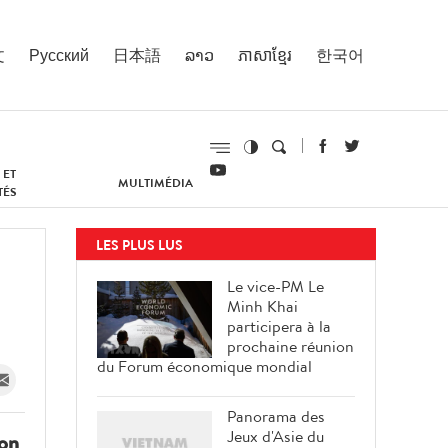
文
Русский
日本語
ລາວ
ភាសាខ្មែរ
한국어
 ET
MULTIMÉDIA
TÉS
LES PLUS LUS
Le vice-PM Le
Minh Khai
participera à la
prochaine réunion
du Forum économique mondial
Panorama des
Jeux d'Asie du
son