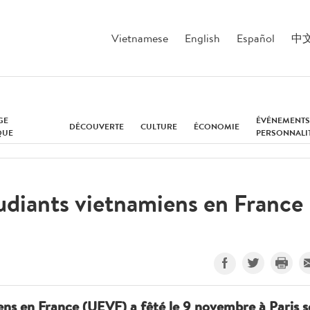
Vietnamese
English
Español
中
GE
ÉVÉNEMENTS
DÉCOUVERTE
CULTURE
ÉCONOMIE
QUE
PERSONNALI
tudiants vietnamiens en France
ens en France (UEVF) a fêté le 9 novembre à Paris 