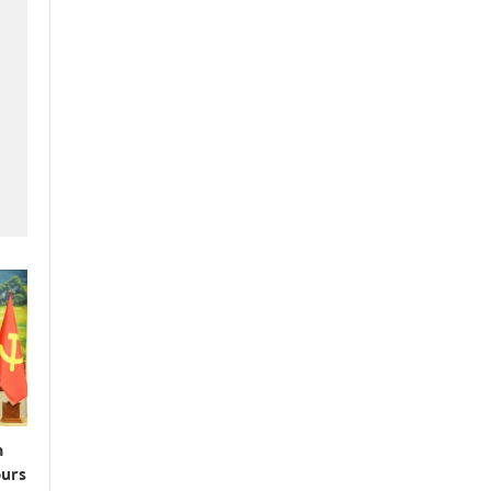
n
ours