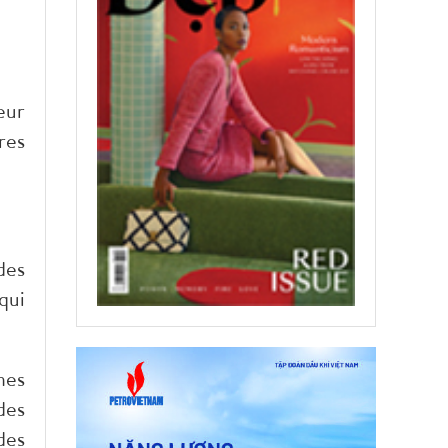
eur
res
des
qui
nes
des
des