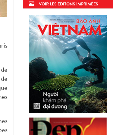
VOIR LES ÉDITONS IMPRIMÉES
ris
 de
 de
que
nes
nes
pes