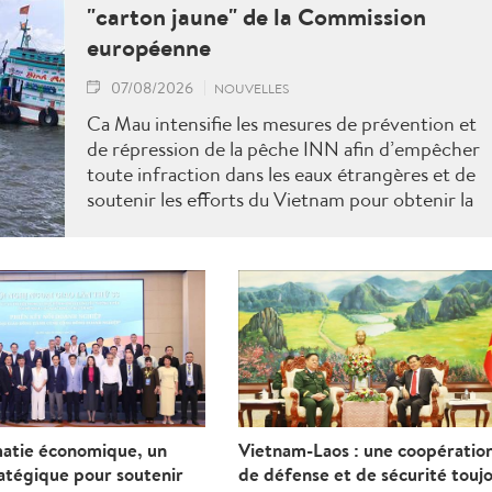
"carton jaune" de la Commission
européenne
07/08/2026
NOUVELLES
Ca Mau intensifie les mesures de prévention et
de répression de la pêche INN afin d’empêcher
toute infraction dans les eaux étrangères et de
soutenir les efforts du Vietnam pour obtenir la
levée du "carton jaune" de la Commission
européenne.
matie économique, un
Vietnam-Laos : une coopératio
ratégique pour soutenir
de défense et de sécurité touj