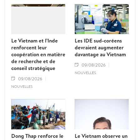
Phomvihane, soulignant ses contributions
au renforcement des relations d’amitié et
de solidarité entre les deux pays.
Le Vietnam et l’Inde
Les IDE sud-coréens
renforcent leur
devraient augmenter
coopération en matière
davantage au Vietnam
de recherche et de
09/08/2026
conseil stratégique
NOUVELLES
09/08/2026
NOUVELLES
Dong Thap renforce le
Le Vietnam observe un