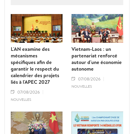
Thongloun Sisoulith, ainsi que par le Premier
ministre Sonexay Siphandone. Les deux
parties ont réaffirmé leur volonté de
renforcer une coopération politico-militaire
étroite et efficace.
L'AN examine des
Vietnam-Laos : un
mécanismes
partenariat renforcé
spécifiques afin de
autour d'une économie
garantir le respect du
autonome
calendrier des projets
07/08/2026
liés à l'APEC 2027
NOUVELLES
07/08/2026
NOUVELLES