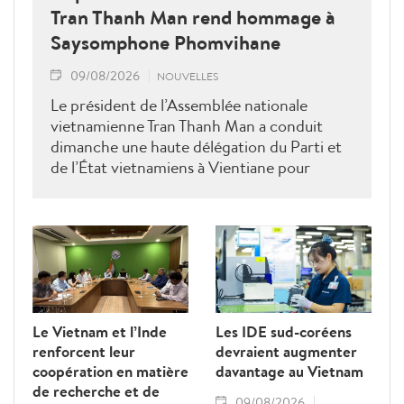
Tran Thanh Man rend hommage à
Saysomphone Phomvihane
09/08/2026
NOUVELLES
Le président de l’Assemblée nationale
vietnamienne Tran Thanh Man a conduit
dimanche une haute délégation du Parti et
de l’État vietnamiens à Vientiane pour
rendre hommage au défunt président de
l’Assemblée nationale lao Saysomphone
Phomvihane, soulignant ses contributions
au renforcement des relations d’amitié et
de solidarité entre les deux pays.
Le Vietnam et l’Inde
Les IDE sud-coréens
renforcent leur
devraient augmenter
coopération en matière
davantage au Vietnam
de recherche et de
09/08/2026