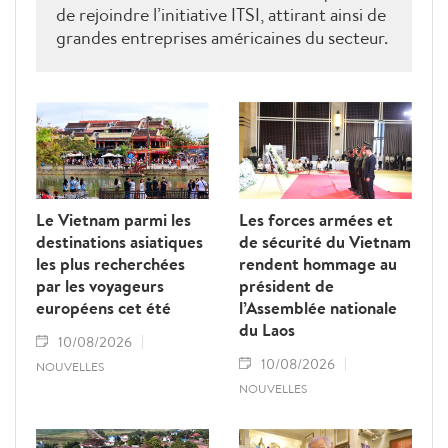
de rejoindre l’initiative ITSI, attirant ainsi de
grandes entreprises américaines du secteur.
Intel Products Vietnam compte parmi les
plus importants sites d’assemblage et de
test d’Intel à l’échelle mondiale, tandis que
des sociétés de conception de puces telles
que Synopsys, Cadence, Marvell et
Qualcomm ont établi des centres
d’ingénierie et de recherche dans ce pays
Le Vietnam parmi les
Les forces armées et
d’Asie du Sud-Est.
destinations asiatiques
de sécurité du Vietnam
les plus recherchées
rendent hommage au
par les voyageurs
président de
européens cet été
l’Assemblée nationale
du Laos
10/08/2026
10/08/2026
NOUVELLES
NOUVELLES