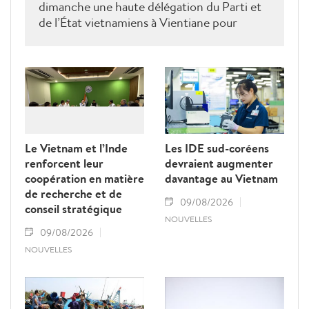
dimanche une haute délégation du Parti et
de l’État vietnamiens à Vientiane pour
rendre hommage au défunt président de
l’Assemblée nationale lao Saysomphone
Phomvihane, soulignant ses contributions
au renforcement des relations d’amitié et
de solidarité entre les deux pays.
Le Vietnam et l’Inde
Les IDE sud-coréens
renforcent leur
devraient augmenter
coopération en matière
davantage au Vietnam
de recherche et de
09/08/2026
conseil stratégique
NOUVELLES
09/08/2026
NOUVELLES