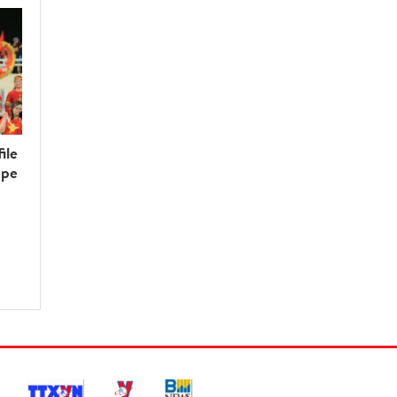
ile
upe