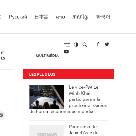
文
Русский
日本語
ລາວ
ភាសាខ្មែរ
한국어
 ET
MULTIMÉDIA
TÉS
LES PLUS LUS
Le vice-PM Le
Minh Khai
participera à la
prochaine réunion
du Forum économique mondial
Panorama des
Jeux d'Asie du