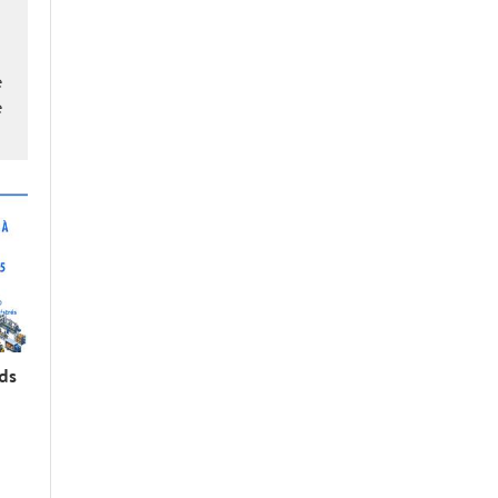
é
é
rds