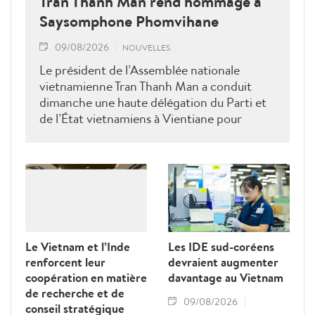
Tran Thanh Man rend hommage à
Saysomphone Phomvihane
09/08/2026
NOUVELLES
Le président de l’Assemblée nationale
vietnamienne Tran Thanh Man a conduit
dimanche une haute délégation du Parti et
de l’État vietnamiens à Vientiane pour
rendre hommage au défunt président de
l’Assemblée nationale lao Saysomphone
Phomvihane, soulignant ses contributions
au renforcement des relations d’amitié et
de solidarité entre les deux pays.
Le Vietnam et l’Inde
Les IDE sud-coréens
renforcent leur
devraient augmenter
coopération en matière
davantage au Vietnam
de recherche et de
09/08/2026
conseil stratégique