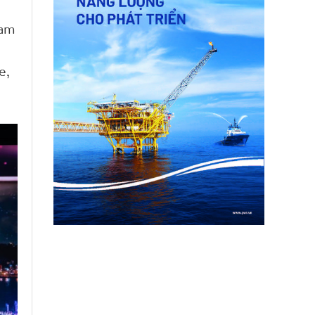
nam
e,