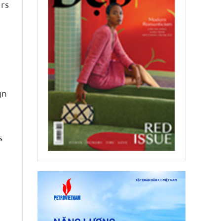
urs
gn
s