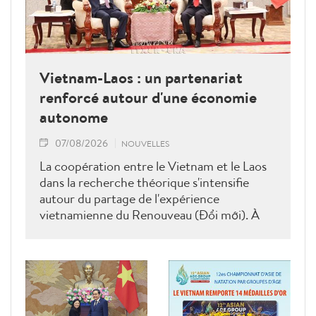
Vietnam-Laos : un partenariat
renforcé autour d'une économie
autonome
07/08/2026
NOUVELLES
La coopération entre le Vietnam et le Laos
dans la recherche théorique s'intensifie
autour du partage de l'expérience
vietnamienne du Renouveau (Đổi mới). À
l'occasion d'un colloque scientifique tenu à
Vientiane, les deux pays ont mis en avant les
enseignements du Vietnam en matière de
construction d'une économie indépendante
et autonome, tout en définissant de
nouvelles orientations pour approfondir