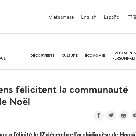
Vietnamese
English
Español
中
GE
ÉVÉNEMENTS
DÉCOUVERTE
CULTURE
ÉCONOMIE
QUE
PERSONNALI
ens félicitent la communauté
de Noël
 a félicité le 17 décembre l'archidiocèse de Hanoï