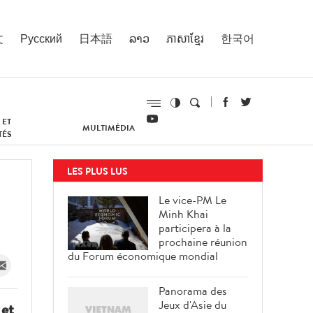
文
Русский
日本語
ລາວ
ភាសាខ្មែរ
한국어
 ET
MULTIMÉDIA
TÉS
LES PLUS LUS
Le vice-PM Le
Minh Khai
participera à la
prochaine réunion
du Forum économique mondial
Panorama des
Jeux d'Asie du
 et