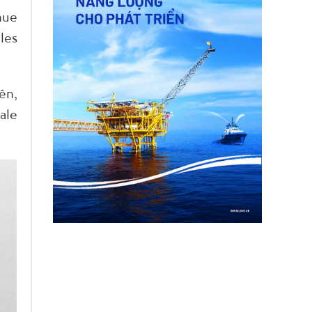
nue
les
ên,
ale