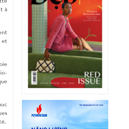
utte
t à
ent
 et
oie
io-
que
huc
ues
té.