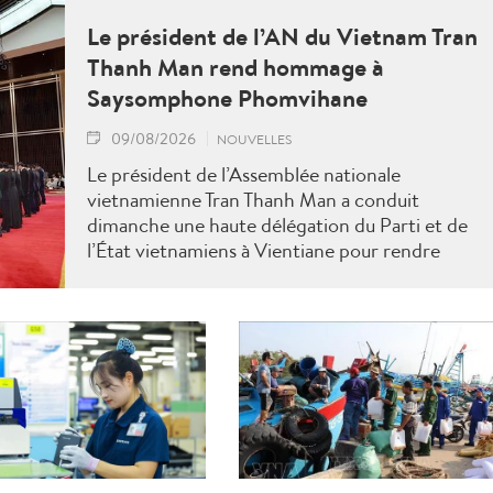
Le président de l’AN du Vietnam Tran
Thanh Man rend hommage à
Saysomphone Phomvihane
09/08/2026
NOUVELLES
Le président de l’Assemblée nationale
vietnamienne Tran Thanh Man a conduit
dimanche une haute délégation du Parti et de
l’État vietnamiens à Vientiane pour rendre
hommage au défunt président de l’Assemblée
nationale lao Saysomphone Phomvihane,
soulignant ses contributions au renforcement
des relations d’amitié et de solidarité entre les
deux pays.