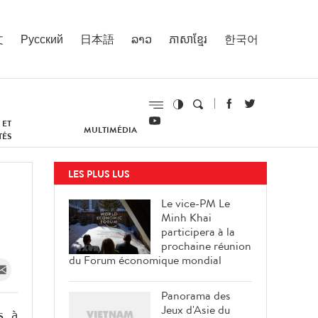
文
Русский
日本語
ລາວ
ភាសាខ្មែរ
한국어
 ET
MULTIMÉDIA
TÉS
LES PLUS LUS
Le vice-PM Le
Minh Khai
participera à la
prochaine réunion
du Forum économique mondial
Panorama des
Jeux d'Asie du
s à