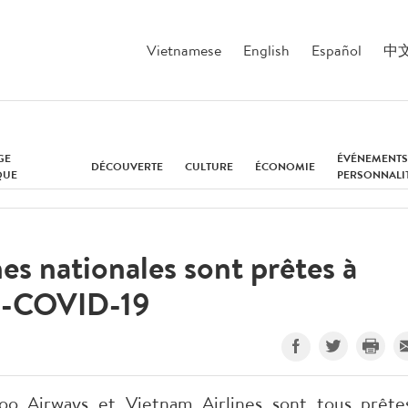
Vietnamese
English
Español
中
GE
ÉVÉNEMENTS
DÉCOUVERTE
CULTURE
ÉCONOMIE
QUE
PERSONNALI
s nationales sont prêtes à
ti-COVID-19
o Airways et Vietnam Airlines sont tous prête