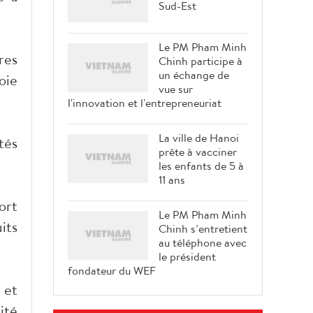
Sud-Est
Le PM Pham Minh
res
Chinh participe à
un échange de
oie
vue sur
l'innovation et l'entrepreneuriat
La ville de Hanoi
tés
prête à vacciner
les enfants de 5 à
11 ans
ort
Le PM Pham Minh
its
Chinh s’entretient
au téléphone avec
le président
fondateur du WEF
 et
ité