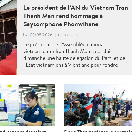
Le président de l’AN du Vietnam Tran
Thanh Man rend hommage à
Saysomphone Phomvihane
09/08/2026
NOUVELLES
Le président de l’Assemblée nationale
vietnamienne Tran Thanh Man a conduit
dimanche une haute délégation du Parti et de
l’État vietnamiens à Vientiane pour rendre
hommage au défunt président de l’Assemblée
nationale lao Saysomphone Phomvihane,
soulignant ses contributions au renforcement
des relations d’amitié et de solidarité entre les
deux pays.
sud-coréens devraient
Dong Thap renforce le contrôl