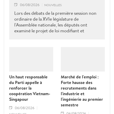
06/08/2026
NOUVELLES
Lors des débats de la première session non
ordinaire de la XVIe législature de
l’Assemblée nationale, les députés ont
examiné le projet de loi modifiant et
complétant la Loi sur les travailleurs
vietnamiens employés à l’étranger sous
contrat. Ils ont proposé plusieurs mesures
visant à renforcer la gestion de l’État, à
lutter contre les fraudes et à mieux
protéger les droits et les intérêts légitimes
des travailleurs.
Un haut responsable
Marché de l'emploi :
du Parti appelle à
Forte hausse des
renforcer la
recrutements dans
coopération Vietnam-
l'industrie et
Singapour
l'ingénierie au premier
semestre
06/08/2026
06/08/2026