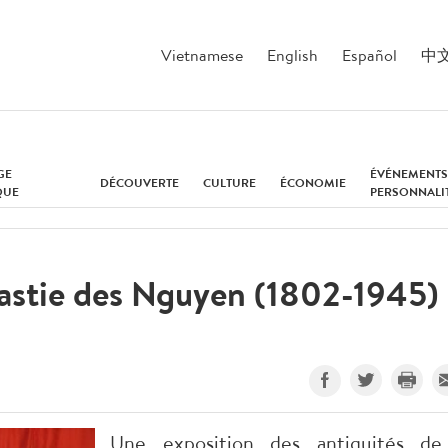
Vietnamese
English
Español
中
GE
ÉVÉNEMENTS
DÉCOUVERTE
CULTURE
ÉCONOMIE
QUE
PERSONNALI
nastie des Nguyen (1802-1945)
Une exposition des antiquités de