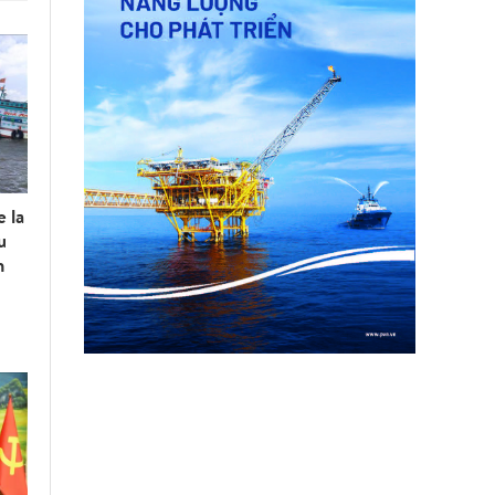
e la
u
n