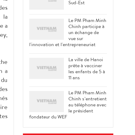
Sud-Est
des
 la
Le PM Pham Minh
e a
Chinh participe à
un échange de
ey,
vue sur
l'innovation et l'entrepreneuriat
La ville de Hanoi
the
prête à vacciner
n a
les enfants de 5 à
11 ans
 du
des
Le PM Pham Minh
nés
Chinh s’entretient
au téléphone avec
ire
le président
tes
fondateur du WEF