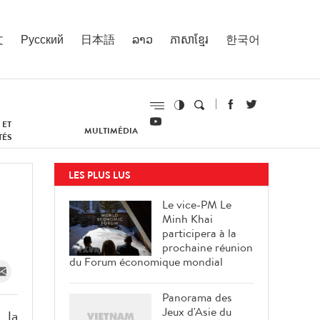
文
Русский
日本語
ລາວ
ភាសាខ្មែរ
한국어
 ET
MULTIMÉDIA
TÉS
LES PLUS LUS
Le vice-PM Le
Minh Khai
participera à la
prochaine réunion
du Forum économique mondial
Panorama des
Jeux d'Asie du
 la