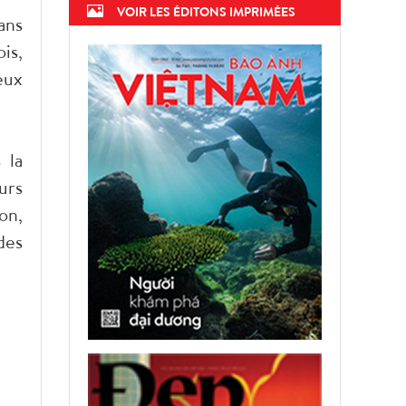
VOIR LES ÉDITONS IMPRIMÉES
ans
is,
eux
 la
urs
on,
des