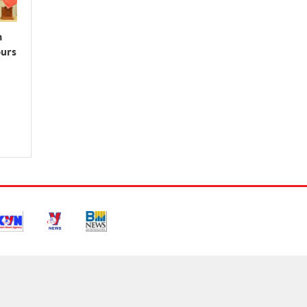
n
ours